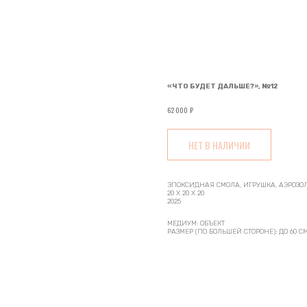
«ЧТО БУДЕТ ДАЛЬШЕ?», №12
₽
62 000
НЕТ В НАЛИЧИИ
ЭПОКСИДНАЯ СМОЛА, ИГРУШКА, АЭРОЗО
20 Х 20 Х 20
2025
МЕДИУМ: ОБЪЕКТ
РАЗМЕР (ПО БОЛЬШЕЙ СТОРОНЕ): ДО 60 С