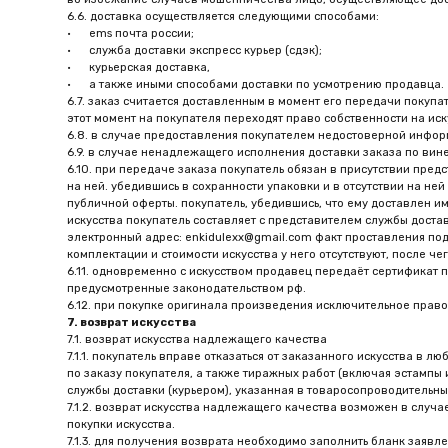
искусства покупатель составляет с представителем службы доставки соот
электронный адрес: enkidulexx@gmail.com факт проставления подписи на с
комплектации и стоимости искусства у него отсутствуют, после чего даль
6.11. одновременно с искусством продавец передаёт сертификат подлинност
предусмотренные законодательством рф.
6.12. при покупке оригинала произведения исключительное право на искус
7. возврат искусства
7.1. возврат искусства надлежащего качества
7.1.1. покупатель вправе отказаться от заказанного искусства в любое вре
по заказу покупателя, а также тиражных работ (включая эстампы и фотогр
службы доставки (курьером), указанная в товаросопроводительных докумен
7.1.2. возврат искусства надлежащего качества возможен в случае, если 
покупки искусства.
7.1.3. для получения возврата необходимо заполнить бланк заявления на в
«возврат искусства по заказу № *****" и согласовать с менеджером продав
· возвратного искусства;
· заявления на возврат денежных средств;
· товарного или кассового чека (копия);
· описи отправления.
7.1.4. возвратное искусство должен быть упаковано таким образом, чтобы
7.1.5. продавец обязуется вернуть покупателю уплаченную денежную сумм
чем через 10 (десять) дней со дня предъявления покупателем соответству
7.1.6. обмену и возврату не подлежат товары надлежащего качества из пе
7.2. возврат искусства ненадлежащего качества.
7.2.1. искусством ненадлежащего качества является искусство, которое им
7.2.2. в случае если доставленное искусство оказался ненадлежащего каче
7.2.3. для возврата искусства ненадлежащего качества покупатель должен 
искусства ненадлежащего качества по заказу № *****».
7.2.4. при наличии спора о причинах возникновения недостатков будет про
обстоятельств, за которые не отвечает продавец (автор), покупатель обя