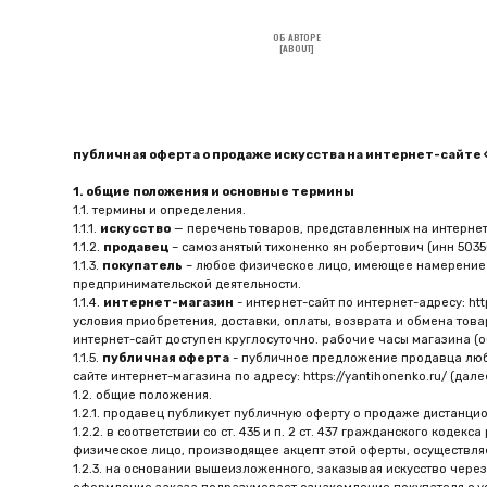
ОБ АВТОРЕ
[ABOUT]
публичная оферта о продаже искусства на интернет-сайте «https:/
1. общие положения и основные термины
1.1. термины и определения.
1.1.1.
искусство
— перечень товаров, представленных на интернет-сайте http
1.1.2.
продавец
– самозанятый тихоненко ян робертович (инн 503508653707)
1.1.3.
покупатель
– любое физическое лицо, имеющее намерение приобрест
предпринимательской деятельности.
1.1.4.
интернет-магазин
- интернет-сайт по интернет-адресу: https://yan
условия приобретения, доставки, оплаты, возврата и обмена товаров.
интернет-сайт доступен круглосуточно. рабочие часы магазина (обработка 
1.1.5.
публичная оферта
- публичное предложение продавца любому лицу з
сайте интернет-магазина по адресу: https://yantihonenko.ru/ (далее - сайт) 
1.2. общие положения.
1.2.1. продавец публикует публичную оферту о продаже дистанционным спос
1.2.2. в соответствии со ст. 435 и п. 2 ст. 437 гражданского кодекса рос
физическое лицо, производящее акцепт этой оферты, осуществляет оплату 
1.2.3. на основании вышеизложенного, заказывая искусство через сайт htt
оформление заказа подразумевает ознакомление покупателя с условиями 
1.2.4. условия публичной оферты могут быть изменены продавцом в одност
применяются к любому заказу, сделанному после публикации.
1.2.5. правообладателем всей текстовой информация и графических изобр