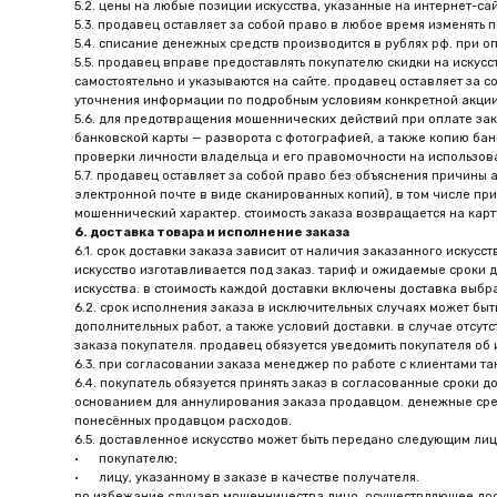
электронной почте в виде сканированных копий), в том числе при наличии 
мошеннический характер. стоимость заказа возвращается на карту, с кото
6. доставка товара и исполнение заказа
6.1. срок доставки заказа зависит от наличия заказанного искусства в ра
искусство изготавливается под заказ. тариф и ожидаемые сроки доставки 
искусства. в стоимость каждой доставки включены доставка выбранной тр
6.2. срок исполнения заказа в исключительных случаях может быть оговор
дополнительных работ, а также условий доставки. в случае отсутствия час
заказа покупателя. продавец обязуется уведомить покупателя об изменении
6.3. при согласовании заказа менеджер по работе с клиентами также согла
6.4. покупатель обязуется принять заказ в согласованные сроки доставки.
основанием для аннулирования заказа продавцом. денежные средства, вн
понесённых продавцом расходов.
6.5. доставленное искусство может быть передано следующим лицам (дале
· покупателю;
· лицу, указанному в заказе в качестве получателя.
во избежание случаев мошенничества лицо, осуществляющее доставку зака
6.6. доставка осуществляется следующими способами:
· ems почта россии;
· служба доставки экспресс курьер (сдэк);
· курьерская доставка,
· а также иными способами доставки по усмотрению продавца.
6.7. заказ считается доставленным в момент его передачи покупателю. по
этот момент на покупателя переходят право собственности на искусство и
6.8. в случае предоставления покупателем недостоверной информации его
6.9. в случае ненадлежащего исполнения доставки заказа по вине продавц
6.10. при передаче заказа покупатель обязан в присутствии представител
на ней. убедившись в сохранности упаковки и в отсутствии на ней следов 
публичной оферты. покупатель, убедившись, что ему доставлен именно то 