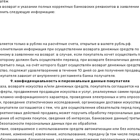
ение статистических исследований, организации доставки искусства, контроля удовл
 соглашаются с тем, что для осуществления обязательств перед покупателем, а также
ых действий продавец может поручить обработку персональных данных (включая, но н
 историях покупок, сведения об интересах, банковские данные) третьим лицам при ус
сти персональных данных при их обработке.
вершаемое с использованием средств автоматизации или без использования таких сре
зменение) извлечение, использование, передачу (в том числе передачу третьим лицам
ивание, блокирование, удаление, уничтожение персональных данных.
сле путём направления покупателю корреспонденции рекламного характера на указанн
ы, а также отправки электронных писем рекламного характера на указный покупателе
екламной и другой информации без объяснения причин путём обращения к продавцу по 
мацию. не считается нарушением предоставление продавцом информации агентам и тре
одержат конфиденциальную информацию. посетитель сайта или покупатель настоящим да
и и оптимизации рекламных сообщений.
я информация не используется для установления личности посетителя.
пателем. при этом продавец обязуется: предотвращать попытки несанкционированного
посредственного отношения к исполнению заказов, в соответствии с п. 4 ст. 16 федер
хнологиях и о защите информации».
ры для защиты персональной информации покупателя от неправомерного или случайног
ных действий третьих лиц.
10. прочие положения
елю вследствие ненадлежащего использования искусства, приобретённого у продавца.
ветствии с законодательством российской федерации.
щей публичной оферты не влечёт за собой недействительность остальных положений.