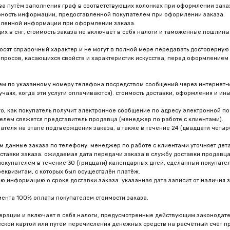
касающихся свойств и характеристик искусства, перед оформлением заказа, покупател
казанному номеру телефона посредством сообщений через интернет-мессенджеры и утв
огда эти услуги оплачиваются). стоимость доставки, оформления и иные дополнительные
покупатель получит электронное сообщение по адресу электронной почты, указанному 
яжется представитель продавца (менеджер по работе с клиентами).
 этапе подтверждения заказа, а также в течение 24 (двадцати четырёх) часов после пр
 заказа по телефону. менеджер по работе с клиентами уточняет детали заказа, согласо
аказа. ожидаемая дата передачи заказа в службу доставки продавца сообщается поку
ем в течение 30 (тридцати) календарных дней, сделанный покупателем заказ аннулиру
м, с которых был осуществлён платёж.
цию о сроке доставки заказа. указанная дата зависит от наличия заказанного искус
0% оплаты покупателем стоимости заказа.
 и включает в себя налоги, предусмотренные действующим законодательством рф. покуп
ртой или путём перечисления денежных средств на расчётный счёт продавца.
://yantihonenko.ru/, могут быть изменены продавцом в одностороннем порядке без увед
оплаты в одностороннем порядке.
озможно дополнительное списание денежных средств платёжной системой за конвертац
роводить иные стимулирующие маркетинговые акции. виды скидок, условия проведения
во в любом момент без объяснения причин менять условия предоставления скидок, ины
лю необходимо обратиться к соответствующим разделам сайта.
вской картой покупатель обязуется в случае запроса продавца предоставить копии 2-
карты с обеих сторон (с отображением последних четырёх цифр) согласно правилам м
ы.
ать заказ, оплаченный банковской картой, в частности в случае непредставления поку