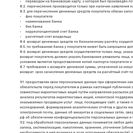
анализа результатов маркетинговых акций, клиентской поддержки, провед
оказываемых продавцом услуг. лица, посещающие сайт, а также покупатели
исследований, формирования аналитических отчётов и других маркетингов
электронной почты, данные об аккаунтах в социальных сетях, сведения об
рф об обеспечении конфиденциальности персональных данных и безопасно
9.2. под обработкой персональных данных понимается любое действие, со
запись, систематизацию, накопление, хранение, уточнение (обновление, и
необходимость в ней возникла в ходе исполнения обязательств), обезлич
9.3. продавец имеет право обрабатывать персональные данные, в том чи
звонков, отправки sms-сообщений, сообщений через интернет-мессенджер
9.4. покупатель может отказаться от получения рассылок, от получения р
9.5. продавец обязуется не разглашать полученную от покупателя инфор
договора с продавцом, для исполнения обязательств перед покупателем.
9.6. продавец вправе использовать технологию «cookies». «cookies» не с
cookies, в том числе третьими лицами для целей формирования статистик
9.7. продавец получает информацию об ip-адресе посетителя сайта. данна
9.8. продавец вправе осуществлять записи телефонных разговоров с поку
телефонных переговоров, и/или передачу ее третьим лицам, не имеющим не
информации, информационных технологиях и о защите информационных те
9.9. продавец принимает необходимые организационные и технические ме
блокирования, копирования, распространения, а также от иных неправомер
10.1. продавец не несёт ответственности за ущерб, причинённый покупат
10.2. все, что не урегулировано публичной офертой, определяется в соот
10.3. признание судом недействительности какого-либо положения настоя